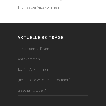
Thomas
bei
Angekommen
AKTUELLE BEITRÄGE
Hinter den Kulissen
Angekommen
Tag 42: Ankommen üben
„Ihre Route wird neu berechnet“
Geschafft! Oder?