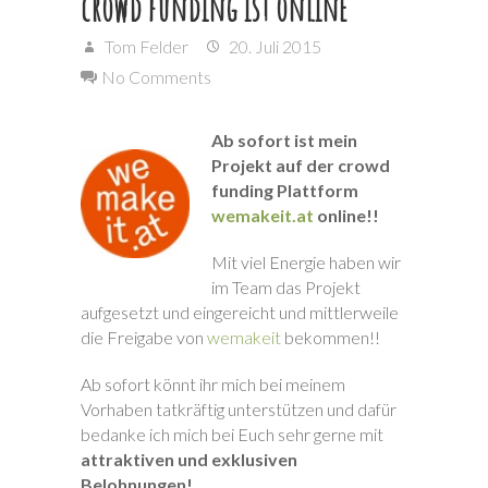
crowd funding ist online
Tom Felder
20. Juli 2015
No Comments
Ab sofort ist mein
Projekt auf der crowd
funding Plattform
wemakeit.at
online!!
Mit viel Energie haben wir
im Team das Projekt
aufgesetzt und eingereicht und mittlerweile
die Freigabe von
wemakeit
bekommen!!
Ab sofort könnt ihr mich bei meinem
Vorhaben tatkräftig unterstützen und dafür
bedanke ich mich bei Euch sehr gerne mit
attraktiven und exklusiven
Belohnungen!