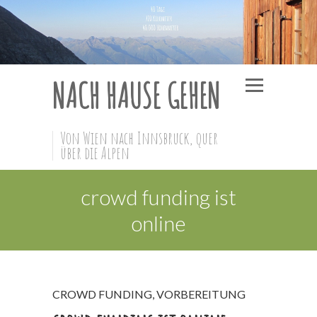
NACH HAUSE GEHEN
Von Wien nach Innsbruck, quer
über die Alpen
crowd funding ist
online
CROWD FUNDING
,
VORBEREITUNG