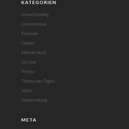
KATEGORIEN
crowd funding
Erkenntnisse
Freunde
Gehen
Männlichkeit
On tour
Presse
Thema des Tages
Vater
Vorbereitung
META