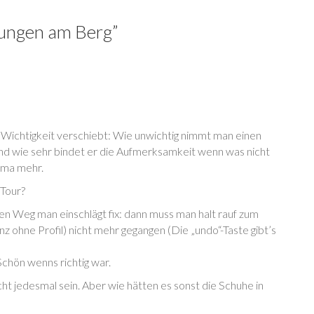
dungen am Berg
”
ie Wichtigkeit verschiebt: Wie unwichtig nimmt man einen
Und wie sehr bindet er die Aufmerksamkeit wenn was nicht
hema mehr.
 Tour?
n Weg man einschlägt fix: dann muss man halt rauf zum
z ohne Profil) nicht mehr gegangen (Die „undo“-Taste gibt’s
chön wenns richtig war.
cht jedesmal sein. Aber wie hätten es sonst die Schuhe in