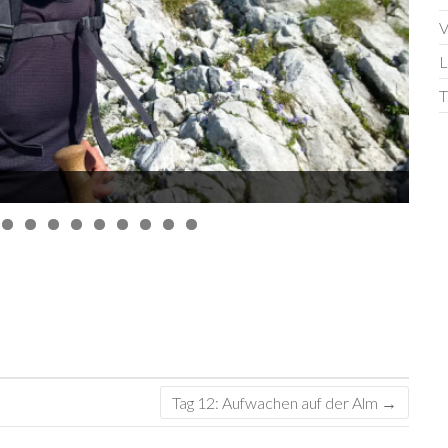
V
L
T
Tag 12: Aufwachen auf der Alm
→