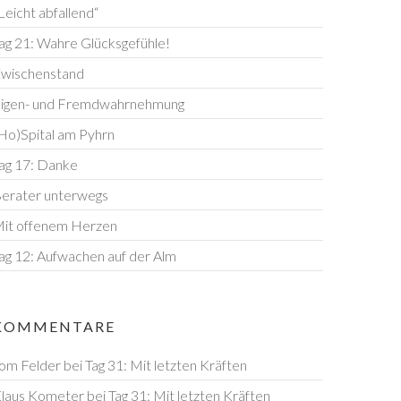
Leicht abfallend“
ag 21: Wahre Glücksgefühle!
wischenstand
igen- und Fremdwahrnehmung
Ho)Spital am Pyhrn
ag 17: Danke
erater unterwegs
it offenem Herzen
ag 12: Aufwachen auf der Alm
KOMMENTARE
om Felder
bei
Tag 31: Mit letzten Kräften
laus Kometer
bei
Tag 31: Mit letzten Kräften