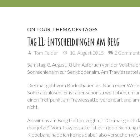
ON TOUR
,
THEMA DES TAGES
Tag 11: Entscheidungen am Berg
Tom Felder
10. August 2015
2 Comment
Samstag, 8. August. 8 Uhr Aufbruch von der Voisthal
Sonnschienalm zur Senkbodenalm. Am Trawiessattel wil
Dietmar geht vom Bodenbauer los. Nach einer Weile b
Sohle abzulösen. Er ist aber schon zu weit oben, um
einen Treffpunkt am Trawiessattel vereinbart und 
nicht.
Als wir uns am Berg treffen, zeigt mir Dietmar gleich
man jetzt?“ Vom Trawiessattel ist es in jede Richtung 
Klebeband habe ich keines dabei, also versuchen wir, 