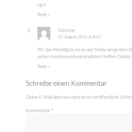
e
e
g
e
n
Lg d
ö
ö
e
ö
e
f
f
ö
f
u
f
f
f
f
e
Reply
↓
n
n
f
n
m
e
e
n
e
F
t
t
e
t
e
)
)
t
)
n
)
s
Dietmar
t
e
11. August 2015 at 8:11
r
g
e
PS: das Wichtigste ist an der Stelle ein großes 
ö
f
sicher machen und unkompliziert helfen. Danke
f
n
e
Reply
↓
t
)
Schreibe einen Kommentar
Deine E-Mail-Adresse wird nicht veröffentlicht.
Erfor
Kommentar
*