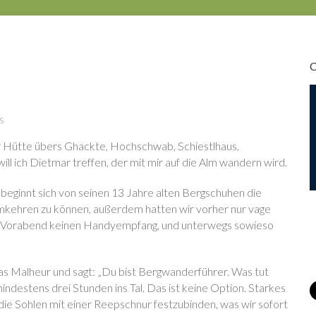
s
er Hütte übers Ghackte, Hochschwab, Schiestlhaus,
l ich Dietmar treffen, der mit mir auf die Alm wandern wird.
eginnt sich von seinen 13 Jahre alten Bergschuhen die
 umkehren zu können, außerdem hatten wir vorher nur vage
am Vorabend keinen Handyempfang, und unterwegs sowieso
 das Malheur und sagt: „Du bist Bergwanderführer. Was tut
mindestens drei Stunden ins Tal. Das ist keine Option. Starkes
die Sohlen mit einer Reepschnur festzubinden, was wir sofort