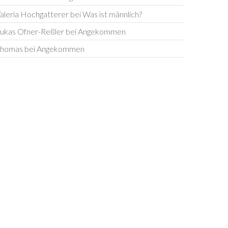
aleria Hochgatterer
bei
Was ist männlich?
ukas Ofner-Reßler
bei
Angekommen
homas
bei
Angekommen
Der tapfere Dietmar