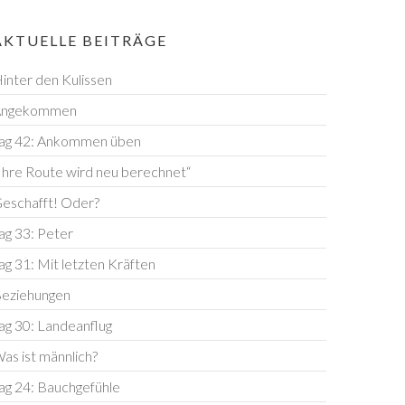
AKTUELLE BEITRÄGE
inter den Kulissen
Angekommen
ag 42: Ankommen üben
Ihre Route wird neu berechnet“
eschafft! Oder?
ag 33: Peter
ag 31: Mit letzten Kräften
eziehungen
ag 30: Landeanflug
as ist männlich?
ag 24: Bauchgefühle