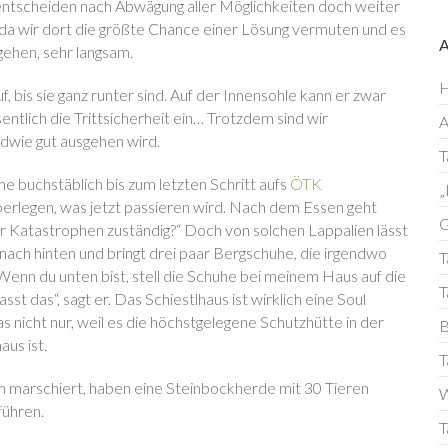
entscheiden nach Abwägung aller Möglichkeiten doch weiter
 da wir dort die größte Chance einer Lösung vermuten und es
gehen, sehr langsam.
H
, bis sie ganz runter sind. Auf der Innensohle kann er zwar
ntlich die Trittsicherheit ein… Trotzdem sind wir
dwie gut ausgehen wird.
T
he buchstäblich bis zum letzten Schritt aufs
ÖTK
„
erlegen, was jetzt passieren wird. Nach dem Essen geht
G
ür Katastrophen zuständig?“ Doch von solchen Lappalien lässt
t nach hinten und bringt drei paar Bergschuhe, die irgendwo
T
„Wenn du unten bist, stell die Schuhe bei meinem Haus auf die
T
t das“, sagt er. Das Schiestlhaus ist wirklich eine Soul
s nicht nur, weil es die höchstgelegene Schutzhütte in der
B
us ist.
T
m marschiert, haben eine Steinbockherde mit 30 Tieren
W
ühren.
T