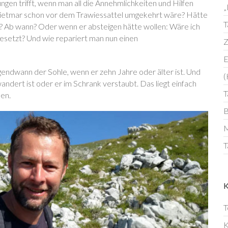
en trifft, wenn man all die Annehmlichkeiten und Hilfen
„
Dietmar schon vor dem Trawiessattel umgekehrt wäre? Hätte
T
n? Ab wann? Oder wenn er absteigen hätte wollen: Wäre ich
gesetzt? Und wie repariert man nun einen
Z
E
gendwann der Sohle, wenn er zehn Jahre oder älter ist. Und
(
ndert ist oder er im Schrank verstaubt. Das liegt einfach
T
sen.
B
M
T
T
K