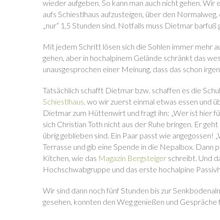
wieder aufgeben. So kann man auch nicht gehen. Wir 
aufs Schiestlhaus aufzusteigen, über den Normalweg,
„nur“ 1,5 Stunden sind. Notfalls muss Dietmar barfuß 
Mit jedem Schritt lösen sich die Sohlen immer mehr auf
gehen, aber in hochalpinem Gelände schränkt das wese
unausgesprochen einer Meinung, dass das schon irgen
Tatsächlich schafft Dietmar bzw. schaffen es die Schu
Schiestlhaus,
wo wir zuerst einmal etwas essen und üb
Dietmar zum Hüttenwirt und fragt ihn: „Wer ist hier f
sich Christian Toth nicht aus der Ruhe bringen. Er geh
übrig geblieben sind. Ein Paar passt wie angegossen! 
Terrasse und gib eine Spende in die Nepalbox. Dann pass
Kitchen, wie das
Magazin Bergsteiger
schreibt. Und da
Hochschwabgruppe und das erste hochalpine Passivha
Wir sind dann noch fünf Stunden bis zur Senkbodenal
gesehen, konnten den Weg genießen und Gespräche f