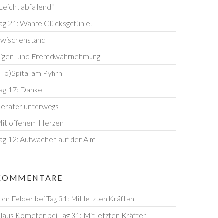
Leicht abfallend“
ag 21: Wahre Glücksgefühle!
wischenstand
igen- und Fremdwahrnehmung
Ho)Spital am Pyhrn
ag 17: Danke
erater unterwegs
it offenem Herzen
ag 12: Aufwachen auf der Alm
Goiserer Hütte
KOMMENTARE
om Felder
bei
Tag 31: Mit letzten Kräften
laus Kometer
bei
Tag 31: Mit letzten Kräften