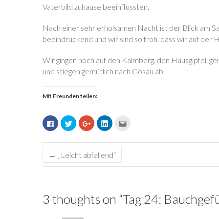
Vaterbild zuhause beeinflussten.
Nach einer sehr erholsamen Nacht ist der Blick am Sa
beeindruckend und wir sind so froh, dass wir auf der 
Wir gingen noch auf den Kalmberg, den Hausgipfel, ge
und stiegen gemütlich nach Gosau ab.
Mit Freunden teilen:
K
K
Z
K
K
l
l
u
l
l
i
i
m
i
i
c
c
T
c
c
k
k
e
k
k
,
,
i
,
,
←
„Leicht abfallend“
u
u
l
u
u
m
m
e
m
m
a
ü
n
a
d
u
b
a
u
i
f
e
u
f
e
F
r
f
L
s
a
T
G
i
e
3 thoughts on “
Tag 24: Bauchgef
c
w
o
n
i
e
i
o
k
n
b
t
g
e
e
o
t
l
d
m