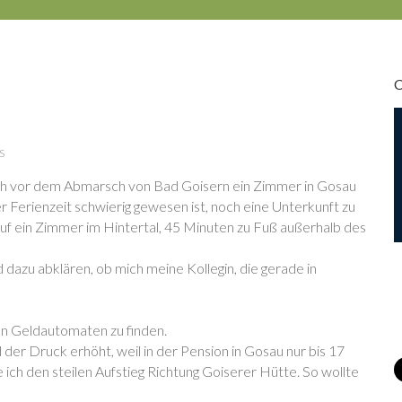
s
ch vor dem Abmarsch von Bad Goisern ein Zimmer in Gosau
r Ferienzeit schwierig gewesen ist, noch eine Unterkunft zu
s auf ein Zimmer im Hintertal, 45 Minuten zu Fuß außerhalb des
dazu abklären, ob mich meine Kollegin, die gerade in
nen Geldautomaten zu finden.
 der Druck erhöht, weil in der Pension in Gosau nur bis 17
ch den steilen Aufstieg Richtung Goiserer Hütte. So wollte