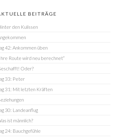
AKTUELLE BEITRÄGE
inter den Kulissen
Angekommen
ag 42: Ankommen üben
Ihre Route wird neu berechnet“
eschafft! Oder?
ag 33: Peter
ag 31: Mit letzten Kräften
eziehungen
ag 30: Landeanflug
as ist männlich?
ag 24: Bauchgefühle