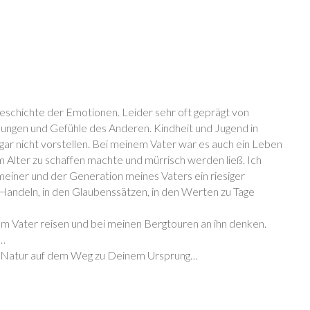
Geschichte der Emotionen. Leider sehr oft geprägt von
ungen und Gefühle des Anderen. Kindheit und Jugend in
gar nicht vorstellen. Bei meinem Vater war es auch ein Leben
m Alter zu schaffen machte und mürrisch werden ließ. Ich
einer und der Generation meines Vaters ein riesiger
Handeln, in den Glaubenssätzen, in den Werten zu Tage
m Vater reisen und bei meinen Bergtouren an ihn denken.
e…
der Natur auf dem Weg zu Deinem Ursprung…