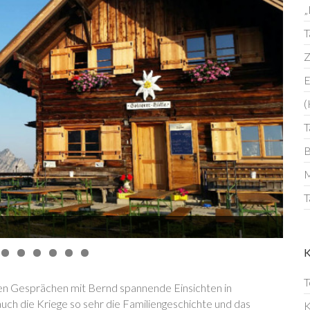
„
T
Z
E
(
T
B
M
T
T
nen Gesprächen mit Bernd spannende Einsichten in
auch die Kriege so sehr die Familiengeschichte und das
K