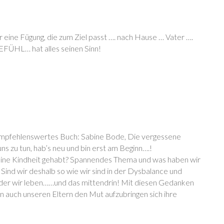
eine Fügung, die zum Ziel passt …. nach Hause … Vater ….
EFÜHL… hat alles seinen Sinn!
r empfehlenswertes Buch: Sabine Bode, Die vergessene
ns zu tun, hab’s neu und bin erst am Beginn….!
 eine Kindheit gehabt? Spannendes Thema und was haben wir
ind wir deshalb so wie wir sind in der Dysbalance und
 der wir leben……und das mittendrin! Mit diesen Gedanken
n auch unseren Eltern den Mut aufzubringen sich ihre