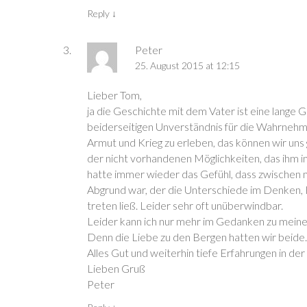
)
)
t
)
n
)
s
Reply
↓
t
e
r
g
Peter
e
ö
25. August 2015 at 12:15
f
f
n
e
Lieber Tom,
t
)
ja die Geschichte mit dem Vater ist eine lange 
beiderseitigen Unverständnis für die Wahrnehm
Armut und Krieg zu erleben, das können wir uns 
der nicht vorhandenen Möglichkeiten, das ihm i
hatte immer wieder das Gefühl, dass zwischen m
Abgrund war, der die Unterschiede im Denken, 
treten ließ. Leider sehr oft unüberwindbar.
Leider kann ich nur mehr im Gedanken zu meine
Denn die Liebe zu den Bergen hatten wir beid
Alles Gut und weiterhin tiefe Erfahrungen in 
Lieben Gruß
Peter