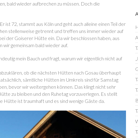
n, bald wieder aufbrechen zu müssen. Doch die
 Er ist 72, stammt aus Köln und geht auch alleine einen Teil der
H
gehen stellenweise getrennt und treffen uns immer wieder auf
bei der Goiserer Hütte ein. Da wir beschlossen haben, aus
n wir gemeinsam bald wieder auf.
T
deutig mein Bauch und fragt, warum wir eigentlich nicht auf
„
G
abzuklären, ob die nächsten Hütten nach Gosau überhaupt
T
atsächlich, sämtliche Hütten im Umkreis sind für Samstag
ben, bevor wir weitergehen können. Das klingt nicht sehr
T
Hütte zu bleiben und den Ruhetag vorzuverlegen. Es stellt
B
ie Hütte ist traumhaft und es sind wenige Gäste da.
T
W
T