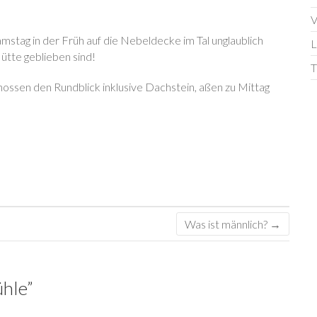
V
mstag in der Früh auf die Nebeldecke im Tal unglaublich
L
Hütte geblieben sind!
T
nossen den Rundblick inklusive Dachstein, aßen zu Mittag
Was ist männlich?
→
ühle
”