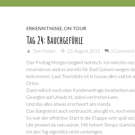
ERKENNTNISSE
,
ON TOUR
Tag 24: Bauchgefühle
Tom Felder
23. August 2015
3 Comment
Der Freitag Morgen beginnt hektisch. Ich möchte no
reservieren, weil es bereits für Bad Goisern wegen de
bekommen. Laut Touristinfo ist in Gosau alles voll bi
Ortes.
Dann will ich noch eine Kundenanfrage bearbeiten und 
Georgien auf Urlaub ist, dabei vertreten kann.
Und das alles etwas erschwert am Handy.
Das Bargeld ist auch verbraucht, also gilt es, noch ei
So war der effektive Start in die Etappe sehr spät und
Uhr jemand da sein würde. Mit hohem Tempo startete i
ich den Tag eigentlich nicht verbringen.