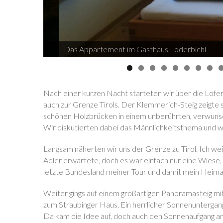
Das Appartement im Gasthaus Loderbichl
Nach einer kurzen Nacht starteten wir über die Lofe
auch zur Grenze Tirols. Der Klemmerich-Steig zeigte 
schönen Holzbrücken in einem unberührten, verwunsch
Wir diskutierten dabei das Männlichkeitsthema und was
Langsam näherten wir uns der Grenze zu Tirol. Ich weiß
Adler erwartete, doch es war einfach nur eine Wiese,
letzte Bundesland meiner Tour und damit mein Heimat
Weiter gings auf einem großartigen Panoramasteig m
zum Straubinger Haus. Ein herrlicher Sonnenuntergang
Da kam die Idee auf, doch auch den Sonnenaufgang am