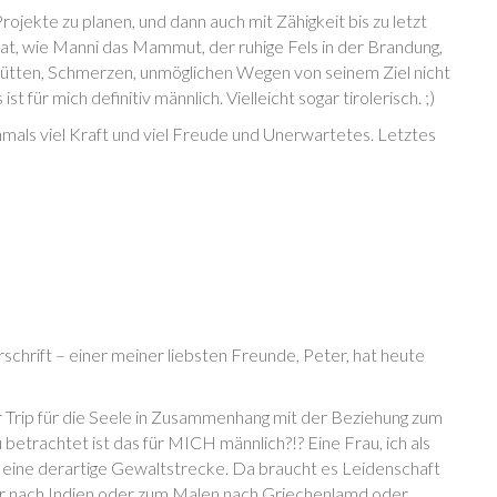
ekte zu planen, und dann auch mit Zähigkeit bis zu letzt
hat, wie Manni das Mammut, der ruhige Fels in der Brandung,
ütten, Schmerzen, unmöglichen Wegen von seinem Ziel nicht
st für mich definitiv männlich. Vielleicht sogar tirolerisch. ;)
hmals viel Kraft und viel Freude und Unerwartetes. Letztes
rschrift – einer meiner liebsten Freunde, Peter, hat heute
 Trip für die Seele in Zusammenhang mit der Beziehung zum
 betrachtet ist das für MICH männlich?!? Eine Frau, ich als
 eine derartige Gewaltstrecke. Da braucht es Leidenschaft
her nach Indien oder zum Malen nach Griechenlamd oder