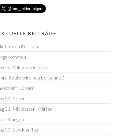
AKTUELLE BEITRÄGE
inter den Kulissen
Angekommen
ag 42: Ankommen üben
Ihre Route wird neu berechnet“
eschafft! Oder?
ag 33: Peter
ag 31: Mit letzten Kräften
eziehungen
ag 30: Landeanflug