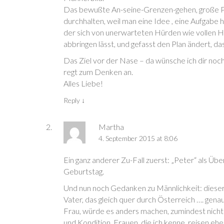
m
m
e
m
e
Das bewußte An-seine-Grenzen-gehen, große Proj
F
F
m
F
n
e
e
F
e
(
durchhalten, weil man eine Idee , eine Aufgabe 
n
n
e
n
W
s
s
n
s
i
der sich von unerwarteten Hürden wie vollen H
t
t
s
t
r
e
e
t
e
d
abbringen lässt, und gefasst den Plan ändert, das i
r
r
e
r
i
g
g
r
g
n
e
e
g
e
n
Das Ziel vor der Nase – da wünsche ich dir noc
ö
ö
e
ö
e
f
f
ö
f
u
regt zum Denken an.
f
f
f
f
e
n
n
f
n
m
Alles Liebe!
e
e
n
e
F
t
t
e
t
e
)
)
t
)
n
Reply
↓
)
s
t
e
r
Martha
g
e
4. September 2015 at 8:06
ö
f
f
Ein ganz anderer Zu-Fall zuerst: „Peter“ als Übe
n
e
Geburtstag.
t
)
Und nun noch Gedanken zu Männlichkeit: dieser
Vater, das gleich quer durch Österreich …. genau
Frau, würde es anders machen, zumindest nicht
und Kondition. Frauen, die ich kenne, reisen e