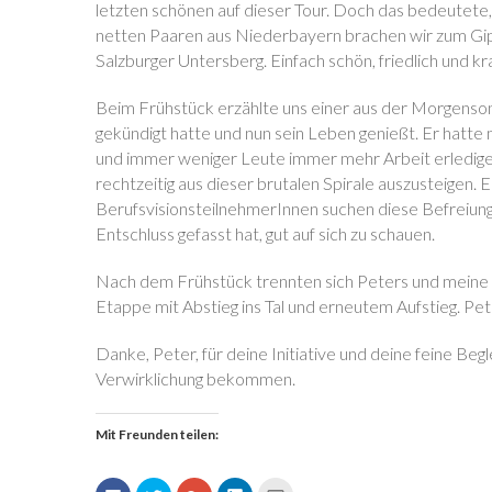
letzten schönen auf dieser Tour. Doch das bedeutete
netten Paaren aus Niederbayern brachen wir zum Gi
Salzburger Untersberg. Einfach schön, friedlich und kra
Beim Frühstück erzählte uns einer aus der Morgenson
gekündigt hatte und nun sein Leben genießt. Er hatte
und immer weniger Leute immer mehr Arbeit erledigen 
rechtzeitig aus dieser brutalen Spirale auszusteigen. Ei
BerufsvisionsteilnehmerInnen suchen diese Befreiun
Entschluss gefasst hat, gut auf sich zu schauen.
Nach dem Frühstück trennten sich Peters und meine 
Etappe mit Abstieg ins Tal und erneutem Aufstieg. Pet
Danke, Peter, für deine Initiative und deine feine Begl
Verwirklichung bekommen.
Mit Freunden teilen:
K
K
Z
K
K