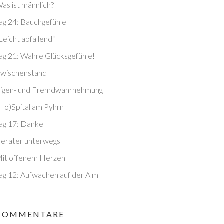
as ist männlich?
ag 24: Bauchgefühle
Leicht abfallend“
ag 21: Wahre Glücksgefühle!
wischenstand
igen- und Fremdwahrnehmung
Ho)Spital am Pyhrn
ag 17: Danke
erater unterwegs
it offenem Herzen
ag 12: Aufwachen auf der Alm
KOMMENTARE