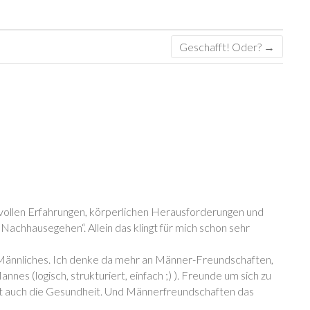
Geschafft! Oder?
→
vollen Erfahrungen, körperlichen Herausforderungen und
hhausegehen“. Allein das klingt für mich schon sehr
h Männliches. Ich denke da mehr an Männer-Freundschaften,
es (logisch, strukturiert, einfach ;) ). Freunde um sich zu
rkt auch die Gesundheit. Und Männerfreundschaften das