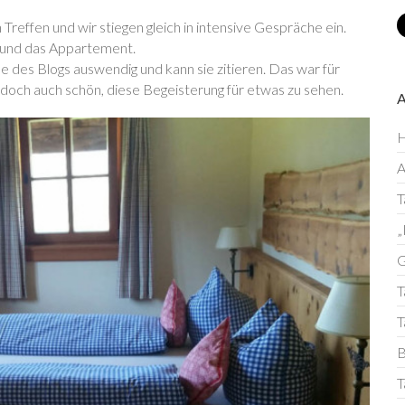
effen und wir stiegen gleich in intensive Gespräche ein.
 und das Appartement.
ile des Blogs auswendig und kann sie zitieren. Das war für
och auch schön, diese Begeisterung für etwas zu sehen.
H
T
„
G
T
T
B
T