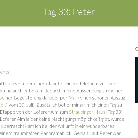
Tag 33: Peter
ents
tte ich vor über einem Jahr bei einem Telefonat zu seiner
iler und auch er bekam dadurch meine Aussendung zu meiner
 seiner Begeisterung darüber per Mail (einen schönen Auszug
Zeit“
vom 30. Juli). Zusätzlich bot er mir an, mich einen Tag zu
ie Etappe von der Loferer Alm zum
Straubinger Haus
(Tag 33)
 Loferer Alm leider keine Nächtigungsmöglichkeit gibt, wurde
 überrascht kam ich bei der Ankunft in ein wunderbares
 einem traumhaften Panoramablick. Genial! Laut Peter war