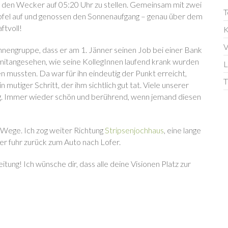
, den Wecker auf 05:20 Uhr zu stellen. Gemeinsam mit zwei
T
pfel auf und genossen den Sonnenaufgang – genau über dem
ftvoll!
K
V
nengruppe, dass er am 1. Jänner seinen Job bei einer Bank
 mitangesehen, wie seine KollegInnen laufend krank wurden
L
mussten. Da war für ihn eindeutig der Punkt erreicht,
T
n mutiger Schritt, der ihm sichtlich gut tat. Viele unserer
g. Immer wieder schön und berührend, wenn jemand diesen
Wege. Ich zog weiter Richtung
Stripsenjochhaus
, eine lange
er fuhr zurück zum Auto nach Lofer.
eitung! Ich wünsche dir, dass alle deine Visionen Platz zur