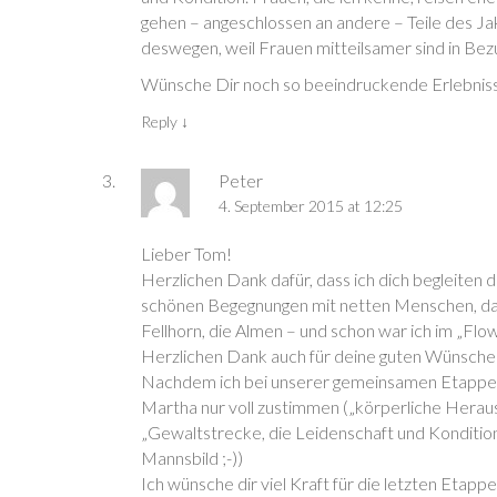
gehen – angeschlossen an andere – Teile des J
deswegen, weil Frauen mitteilsamer sind in Bezu
Wünsche Dir noch so beeindruckende Erlebnisse
Reply
↓
Peter
4. September 2015 at 12:25
Lieber Tom!
Herzlichen Dank dafür, dass ich dich begleiten d
schönen Begegnungen mit netten Menschen, da
Fellhorn, die Almen – und schon war ich im „Flow
Herzlichen Dank auch für deine guten Wünsche
Nachdem ich bei unserer gemeinsamen Etappe m
Martha nur voll zustimmen („körperliche Herausfo
„Gewaltstrecke, die Leidenschaft und Konditio
Mannsbild ;-))
Ich wünsche dir viel Kraft für die letzten Eta