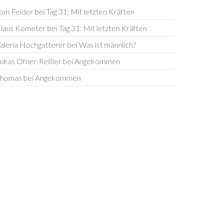
om Felder
bei
Tag 31: Mit letzten Kräften
laus Kometer
bei
Tag 31: Mit letzten Kräften
aleria Hochgatterer
bei
Was ist männlich?
ukas Ofner-Reßler
bei
Angekommen
homas
bei
Angekommen