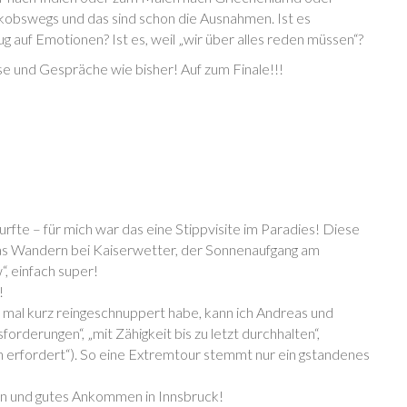
akobswegs und das sind schon die Ausnahmen. Ist es
g auf Emotionen? Ist es, weil „wir über alles reden müssen“?
 und Gespräche wie bisher! Auf zum Finale!!!
urfte – für mich war das eine Stippvisite im Paradies! Diese
s Wandern bei Kaiserwetter, der Sonnenaufgang am
“, einfach super!
!
al kurz reingeschnuppert habe, kann ich Andreas und
rderungen“, „mit Zähigkeit bis zu letzt durchhalten“,
n erfordert“). So eine Extremtour stemmt nur ein gstandenes
ppen und gutes Ankommen in Innsbruck!