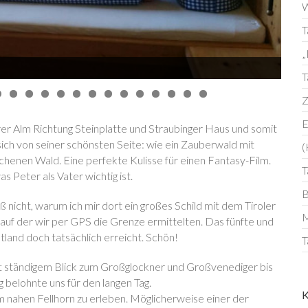
W
T
„
T
Z
E
rer Alm Richtung Steinplatte und Straubinger Haus und somit
sich von seiner schönsten Seite: wie ein Zauberwald mit
(
enen Wald. Eine perfekte Kulisse für einen Fantasy-Film.
T
 Peter als Vater wichtig ist.
B
 nicht, warum ich mir dort ein großes Schild mit dem Tiroler
M
 auf der wir per GPS die Grenze ermittelten. Das fünfte und
land doch tatsächlich erreicht. Schön!
T
it ständigem Blick zum Großglockner und Großvenediger bis
 belohnte uns für den langen Tag.
 nahen Fellhorn zu erleben. Möglicherweise einer der