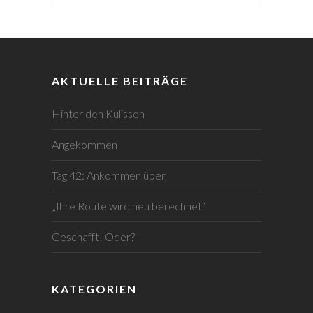
AKTUELLE BEITRÄGE
Hinter den Kulissen
Angekommen
Tag 42: Ankommen üben
„Ihre Route wird neu berechnet“
Geschafft! Oder?
KATEGORIEN