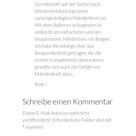
n
n
n
n
s
Gesellschaft auf der Suche nach
e
e
n
e
e
u
u
e
u
n
Wiederentdeckung seiner
e
e
u
e
d
m
m
e
m
e
zurückgedrängten Männlichkeit sei.
F
F
m
F
n
e
e
F
e
(
Mit dem Äußeren zu beginnen ist
n
n
e
n
W
s
s
n
s
i
vielleicht am einfachsten und am
t
t
s
t
r
e
e
t
e
d
bequemsten. Mindestens ein Beginn.
r
r
e
r
i
g
g
r
g
n
Ich habe ihn anfangs eher aus
e
e
g
e
n
ö
ö
e
ö
e
Bequemlichkeit getragen. Als die
f
f
ö
f
u
ersten Komplimente dann kamen,
f
f
f
f
e
n
n
f
n
m
gesellte sich auch ein Gefühl von
e
e
n
e
F
t
t
e
t
e
Männlichkeit dazu…
)
)
t
)
n
)
s
t
Reply
↓
e
r
g
e
Schreibe einen Kommentar
ö
f
f
n
Deine E-Mail-Adresse wird nicht
e
t
veröffentlicht.
Erforderliche Felder sind mit
)
*
markiert