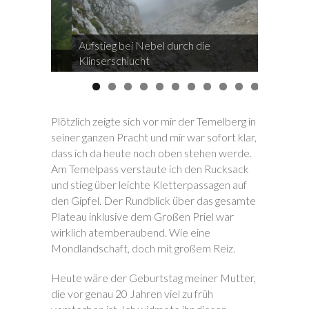
Aufstieg bei Nebel durch die
Hütte
Klinserschlucht
Der N
Plötzlich zeigte sich vor mir der Temelberg in
seiner ganzen Pracht und mir war sofort klar,
dass ich da heute noch oben stehen werde.
Am Temelpass verstaute ich den Rucksack
und stieg über leichte Kletterpassagen auf
den Gipfel. Der Rundblick über das gesamte
Plateau inklusive dem Großen Priel war
wirklich atemberaubend. Wie eine
Mondlandschaft, doch mit großem Reiz.
Heute wäre der Geburtstag meiner Mutter,
die vor genau 20 Jahren viel zu früh