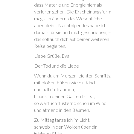
)
dass Materie und Energie niemals
verloren gehen. Die Erscheinungsform
mag sich ändern, das Wesentliche
aber bleibt. Nachfolgendes habe ich
damals für sie und mich geschrieben; –
das soll auch dich auf deiner weiteren
Reise begleiten.
Liebe Grüße, Eva
Der Tod und die Liebe
Wenn du am Morgen leichten Schritts,
mit bloßen Füßen wie ein Kind
und halb in Träumen,
hinaus in deinen Garten trittst,
so wart‘ ich flüsternd schon im Wind
und atmend in den Bäumen.
Zu Mittag tanze ich im Licht,
schweb‘ in den Wolken über dir,
in blauer Stille,