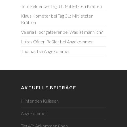
Tom Felder
bei
Tag 31: Mit letzten Kräften
Klaus Kometer
bei
Tag 31: Mit letzten
Kräften
Valeria Hochgatterer
bei
Was ist männlich?
Lukas Ofner-Reßler
bei
Angekommen
Thomas
bei
Angekommen
AKTUELLE BEITRÄGE
Hinter den Kulissen
Angekommen
Tag 42: Ankommen üben