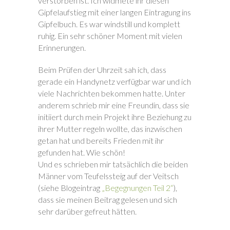
verstorben ist. Ich widmete ihr diesen
Gipfelaufstieg mit einer langen Eintragung ins
Gipfelbuch. Es war windstill und komplett
ruhig. Ein sehr schöner Moment mit vielen
Erinnerungen.
Beim Prüfen der Uhrzeit sah ich, dass
gerade ein Handynetz verfügbar war und ich
viele Nachrichten bekommen hatte. Unter
anderem schrieb mir eine Freundin, dass sie
initiiert durch mein Projekt ihre Beziehung zu
ihrer Mutter regeln wollte, das inzwischen
getan hat und bereits Frieden mit ihr
gefunden hat. Wie schön!
Und es schrieben mir tatsächlich die beiden
Männer vom Teufelssteig auf der Veitsch
(siehe Blogeintrag
„Begegnungen Teil 2“
),
dass sie meinen Beitrag gelesen und sich
sehr darüber gefreut hätten.