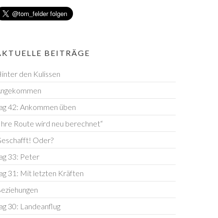
AKTUELLE BEITRÄGE
inter den Kulissen
Angekommen
ag 42: Ankommen üben
Ihre Route wird neu berechnet“
eschafft! Oder?
ag 33: Peter
ag 31: Mit letzten Kräften
eziehungen
ag 30: Landeanflug