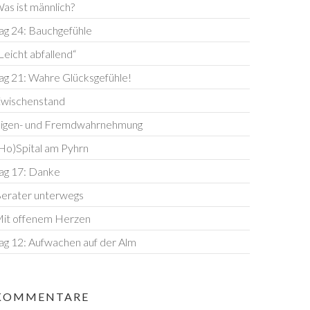
as ist männlich?
ag 24: Bauchgefühle
Leicht abfallend“
ag 21: Wahre Glücksgefühle!
wischenstand
igen- und Fremdwahrnehmung
Ho)Spital am Pyhrn
ag 17: Danke
erater unterwegs
it offenem Herzen
ag 12: Aufwachen auf der Alm
Goiserer Hütte
KOMMENTARE