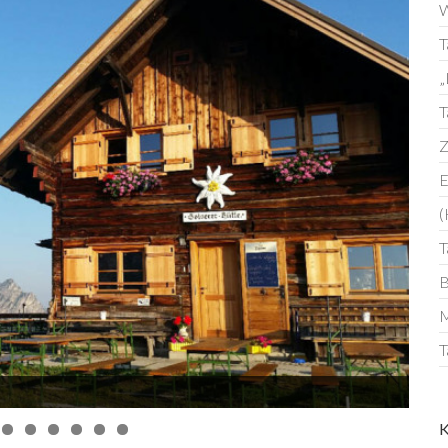
W
T
„
T
Z
E
(
T
B
M
T