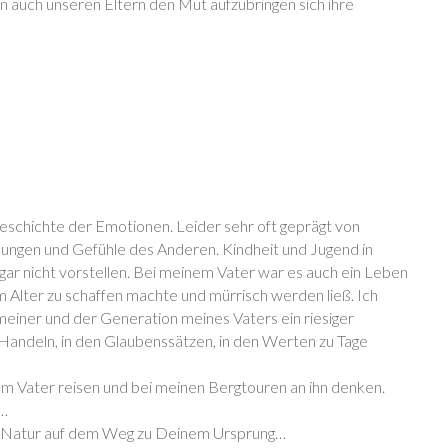
n auch unseren Eltern den Mut aufzubringen sich ihre
Geschichte der Emotionen. Leider sehr oft geprägt von
ungen und Gefühle des Anderen. Kindheit und Jugend in
gar nicht vorstellen. Bei meinem Vater war es auch ein Leben
m Alter zu schaffen machte und mürrisch werden ließ. Ich
einer und der Generation meines Vaters ein riesiger
Handeln, in den Glaubenssätzen, in den Werten zu Tage
m Vater reisen und bei meinen Bergtouren an ihn denken.
e…
der Natur auf dem Weg zu Deinem Ursprung…