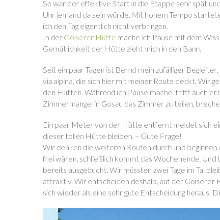
So war der effektive Start in die Etappe sehr spät und
Uhr jemand da sein würde. Mit hohem Tempo startete i
ich den Tag eigentlich nicht verbringen.
In der
Goiserer Hütte
mache ich Pause mit dem Wisse
Gemütlichkeit der Hütte zieht mich in den Bann.
Seit ein paar Tagen ist Bernd mein zufälliger Begleiter.
via alpina, die sich hier mit meiner Route deckt. Wir 
den Hütten. Während ich Pause mache, trifft auch er 
Zimmermangel in Gosau das Zimmer zu teilen, breche
Ein paar Meter von der Hütte entfernt meldet sich ein
dieser tollen Hütte bleiben. – Gute Frage!
Wir denken die weiteren Routen durch und beginnen 
frei wären, schließlich kommt das Wochenende. Und t
bereits ausgebucht. Wir müssten zwei Tage im Tal blei
attraktiv. Wir entscheiden deshalb, auf der Goiserer 
sich wieder als eine sehr gute Entscheidung heraus. D