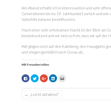
Am Abend erhalte ich in interessanten und sehr offe
Generationen bis ins 19. Jahrhundert zurück und wie 
Vaterbild zuhause beeinflussten.
Nach einer sehr erholsamen Nacht ist der Blick am Sa
beeindruckend und wir sind so froh, dass wir auf der 
Wir gingen noch auf den Kalmberg, den Hausgipfel, ge
und stiegen gemütlich nach Gosau ab.
Mit Freunden teilen:
K
K
Z
K
K
l
l
u
l
l
i
i
m
i
i
c
c
T
c
c
k
k
e
k
k
,
,
i
,
,
←
„Leicht abfallend“
u
u
l
u
u
m
m
e
m
m
a
ü
n
a
d
u
b
a
u
i
f
e
u
f
e
F
r
f
L
s