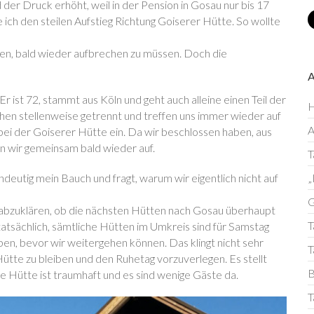
 der Druck erhöht, weil in der Pension in Gosau nur bis 17
ch den steilen Aufstieg Richtung Goiserer Hütte. So wollte
n, bald wieder aufbrechen zu müssen. Doch die
 Er ist 72, stammt aus Köln und geht auch alleine einen Teil der
H
gehen stellenweise getrennt und treffen uns immer wieder auf
bei der Goiserer Hütte ein. Da wir beschlossen haben, aus
n wir gemeinsam bald wieder auf.
T
deutig mein Bauch und fragt, warum wir eigentlich nicht auf
„
G
abzuklären, ob die nächsten Hütten nach Gosau überhaupt
T
atsächlich, sämtliche Hütten im Umkreis sind für Samstag
ben, bevor wir weitergehen können. Das klingt nicht sehr
T
Hütte zu bleiben und den Ruhetag vorzuverlegen. Es stellt
B
ie Hütte ist traumhaft und es sind wenige Gäste da.
T