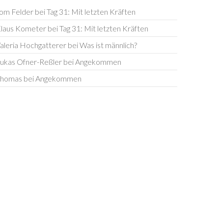
om Felder
bei
Tag 31: Mit letzten Kräften
laus Kometer
bei
Tag 31: Mit letzten Kräften
aleria Hochgatterer
bei
Was ist männlich?
ukas Ofner-Reßler
bei
Angekommen
homas
bei
Angekommen