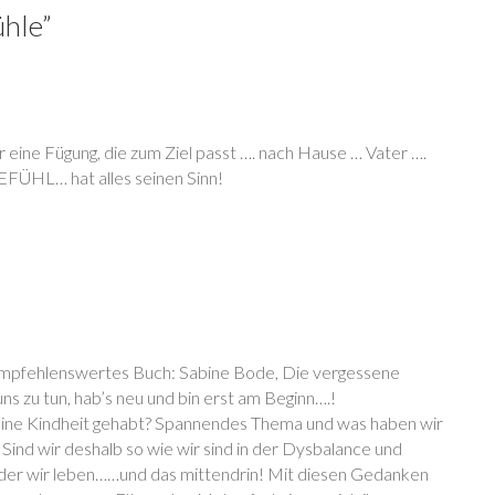
ühle
”
eine Fügung, die zum Ziel passt …. nach Hause … Vater ….
EFÜHL… hat alles seinen Sinn!
r empfehlenswertes Buch: Sabine Bode, Die vergessene
ns zu tun, hab’s neu und bin erst am Beginn….!
 eine Kindheit gehabt? Spannendes Thema und was haben wir
ind wir deshalb so wie wir sind in der Dysbalance und
 der wir leben……und das mittendrin! Mit diesen Gedanken