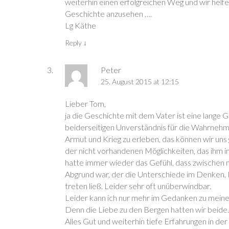
weiterhin einen erfolgreichen Weg und wir helfe
f
f
ö
f
u
f
f
f
f
e
Geschichte anzusehen ….
n
n
f
n
m
e
e
n
e
F
Lg Käthe
t
t
e
t
e
)
)
t
)
n
)
s
Reply
↓
t
e
r
g
Peter
e
ö
25. August 2015 at 12:15
f
f
n
e
Lieber Tom,
t
)
ja die Geschichte mit dem Vater ist eine lange 
beiderseitigen Unverständnis für die Wahrnehm
Armut und Krieg zu erleben, das können wir uns 
der nicht vorhandenen Möglichkeiten, das ihm i
hatte immer wieder das Gefühl, dass zwischen m
Abgrund war, der die Unterschiede im Denken, 
treten ließ. Leider sehr oft unüberwindbar.
Leider kann ich nur mehr im Gedanken zu meine
Denn die Liebe zu den Bergen hatten wir beid
Alles Gut und weiterhin tiefe Erfahrungen in 