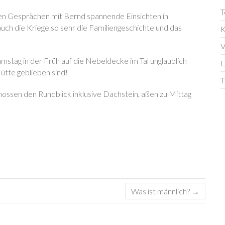
T
nen Gesprächen mit Bernd spannende Einsichten in
auch die Kriege so sehr die Familiengeschichte und das
K
V
mstag in der Früh auf die Nebeldecke im Tal unglaublich
L
Hütte geblieben sind!
T
nossen den Rundblick inklusive Dachstein, aßen zu Mittag
Was ist männlich?
→