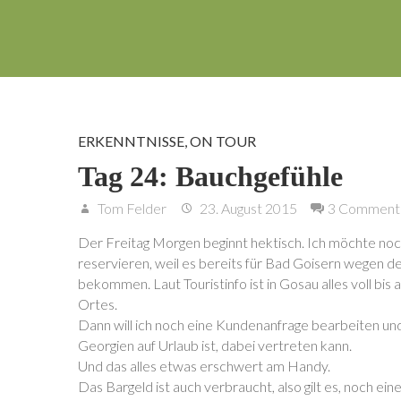
ERKENNTNISSE
,
ON TOUR
Tag 24: Bauchgefühle
Tom Felder
23. August 2015
3 Comment
Der Freitag Morgen beginnt hektisch. Ich möchte no
reservieren, weil es bereits für Bad Goisern wegen de
bekommen. Laut Touristinfo ist in Gosau alles voll bi
Ortes.
Dann will ich noch eine Kundenanfrage bearbeiten und 
Georgien auf Urlaub ist, dabei vertreten kann.
Und das alles etwas erschwert am Handy.
Das Bargeld ist auch verbraucht, also gilt es, noch ei