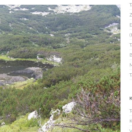
T
Z
E
(
T
B
M
T
T
K
V