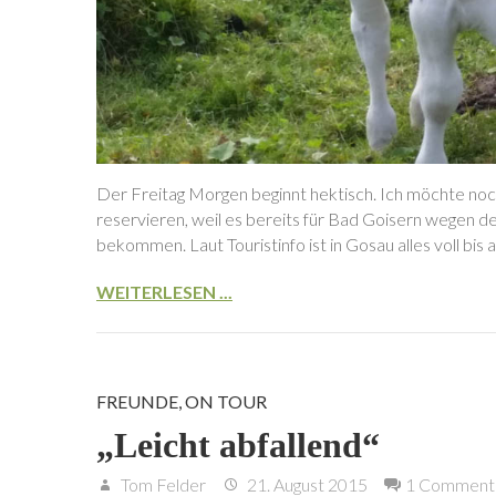
Der Freitag Morgen beginnt hektisch. Ich möchte no
reservieren, weil es bereits für Bad Goisern wegen de
bekommen. Laut Touristinfo ist in Gosau alles voll bis
WEITERLESEN ...
FREUNDE
,
ON TOUR
„Leicht abfallend“
Tom Felder
21. August 2015
1 Comment