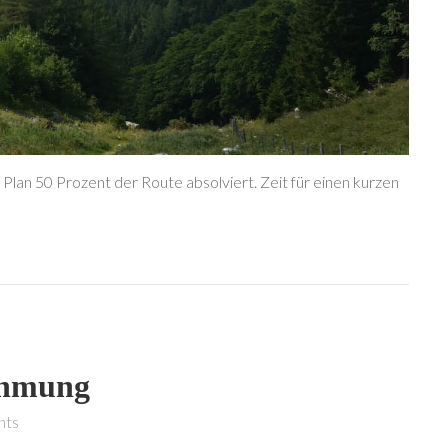
 Plan 50 Prozent der Route absolviert. Zeit für einen kurzen
ehmung
nts