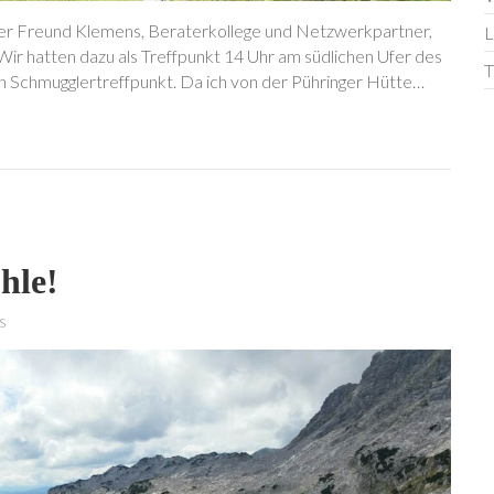
uter Freund Klemens, Beraterkollege und Netzwerkpartner,
L
Wir hatten dazu als Treffpunkt 14 Uhr am südlichen Ufer des
T
in Schmugglertreffpunkt. Da ich von der Pühringer Hütte…
hle!
s