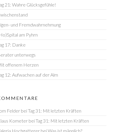
ag 21: Wahre Glücksgefühle!
wischenstand
igen- und Fremdwahrnehmung
Ho)Spital am Pyhrn
ag 17: Danke
erater unterwegs
it offenem Herzen
ag 12: Aufwachen auf der Alm
KOMMENTARE
om Felder
bei
Tag 31: Mit letzten Kräften
laus Kometer
bei
Tag 31: Mit letzten Kräften
aleria Hochgatterer
bei
Was ist männlich?