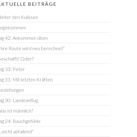
AKTUELLE BEITRÄGE
inter den Kulissen
Angekommen
ag 42: Ankommen üben
Ihre Route wird neu berechnet“
eschafft! Oder?
ag 33: Peter
ag 31: Mit letzten Kräften
eziehungen
ag 30: Landeanflug
as ist männlich?
ag 24: Bauchgefühle
Leicht abfallend“