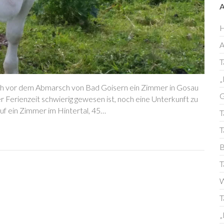
H
T
„
ch vor dem Abmarsch von Bad Goisern ein Zimmer in Gosau
G
r Ferienzeit schwierig gewesen ist, noch eine Unterkunft zu
 auf ein Zimmer im Hintertal, 45…
T
T
B
T
W
T
„