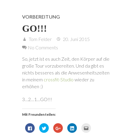
VORBEREITUNG
GO!!!
Tom Felder
20. Juni 2015
No Comments
So, jetzt ist es auch Zeit, den Körper auf die
große Tour vorzubereiten. Und da gibt es
nichts besseres als die Anwesenheitszeiten
in meinem
crossfit-Studio
wieder zu
erhöhen :)
3…2…1…GO!!!
Mit Freunden teilen:
K
K
Z
K
K
l
l
u
l
l