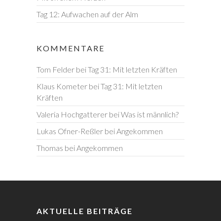
Tag 12: Aufwachen auf der Alm
KOMMENTARE
Tom Felder
bei
Tag 31: Mit letzten Kräften
Klaus Kometer
bei
Tag 31: Mit letzten
Kräften
Valeria Hochgatterer
bei
Was ist männlich?
Lukas Ofner-Reßler
bei
Angekommen
Thomas
bei
Angekommen
AKTUELLE BEITRÄGE