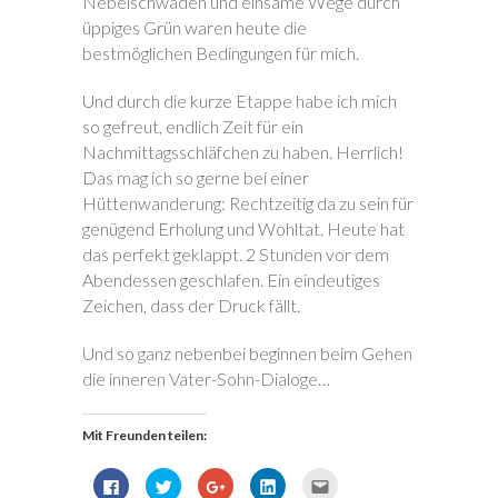
Nebelschwaden und einsame Wege durch
üppiges Grün waren heute die
bestmöglichen Bedingungen für mich.
Und durch die kurze Etappe habe ich mich
so gefreut, endlich Zeit für ein
Nachmittagsschläfchen zu haben. Herrlich!
Das mag ich so gerne bei einer
Hüttenwanderung: Rechtzeitig da zu sein für
genügend Erholung und Wohltat. Heute hat
das perfekt geklappt. 2 Stunden vor dem
Abendessen geschlafen. Ein eindeutiges
Zeichen, dass der Druck fällt.
Und so ganz nebenbei beginnen beim Gehen
die inneren Vater-Sohn-Dialoge…
Mit Freunden teilen:
K
K
Z
K
K
l
l
u
l
l