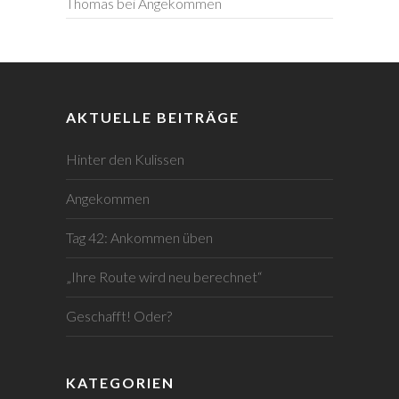
Thomas
bei
Angekommen
AKTUELLE BEITRÄGE
Hinter den Kulissen
Angekommen
Tag 42: Ankommen üben
„Ihre Route wird neu berechnet“
Geschafft! Oder?
KATEGORIEN