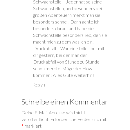
Schwachstelle – Jeder hat so seine
F
F
m
F
n
e
e
F
e
(
Schwachstellen, und besonders bei
n
n
e
n
W
s
s
n
s
i
großen Abenteuern merkt man sie
t
t
s
t
r
e
e
t
e
d
besonders schnell. Dann achte ich
r
r
e
r
i
g
g
r
g
n
besonders darauf und habe die
e
e
g
e
n
ö
ö
e
ö
e
Schwachstelle besonders lieb, den sie
f
f
ö
f
u
f
f
f
f
e
macht mich zu dem was ich bin.
n
n
f
n
m
e
e
n
e
F
Druckabfall – War eine tolle Tour mit
t
t
e
t
e
)
)
t
)
n
dir gestern, bei der man den
)
s
t
Druckabfall von Stunde zu Stunde
e
r
schon merkte. Möge der Flow
g
e
kommen! Alles Gute weiterhin!
ö
f
Reply
↓
f
n
e
t
)
Schreibe einen Kommentar
Deine E-Mail-Adresse wird nicht
veröffentlicht.
Erforderliche Felder sind mit
*
markiert