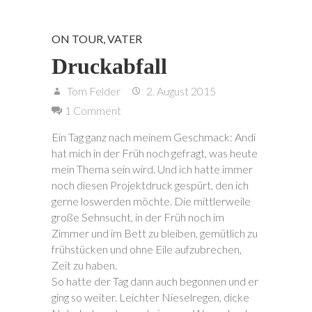
ON TOUR
,
VATER
Druckabfall
Tom Felder
2. August 2015
1 Comment
Ein Tag ganz nach meinem Geschmack: Andi
hat mich in der Früh noch gefragt, was heute
mein Thema sein wird. Und ich hatte immer
noch diesen Projektdruck gespürt, den ich
gerne loswerden möchte. Die mittlerweile
große Sehnsucht, in der Früh noch im
Zimmer und im Bett zu bleiben, gemütlich zu
frühstücken und ohne Eile aufzubrechen,
Zeit zu haben.
So hatte der Tag dann auch begonnen und er
ging so weiter. Leichter Nieselregen, dicke