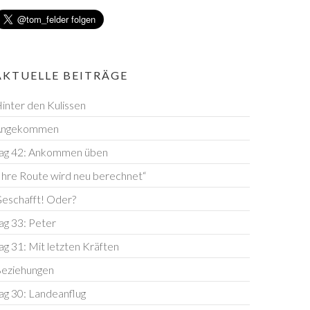
AKTUELLE BEITRÄGE
inter den Kulissen
Angekommen
ag 42: Ankommen üben
Ihre Route wird neu berechnet“
eschafft! Oder?
ag 33: Peter
ag 31: Mit letzten Kräften
eziehungen
ag 30: Landeanflug