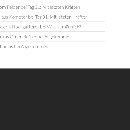
om Felder
bei
Tag 31: Mit letzten Kräften
laus Kometer
bei
Tag 31: Mit letzten Kräften
aleria Hochgatterer
bei
Was ist männlich?
ukas Ofner-Reßler
bei
Angekommen
homas
bei
Angekommen