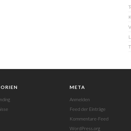
T
K
V
L
T
ORIEN
META
nding
Anmelden
isse
Feed der Einträge
Kommentare-Feed
WordPress.org