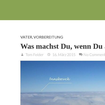
VATER
,
VORBEREITUNG
Was machst Du, wenn Du
Tom Felder
16. März 2015
No Comment