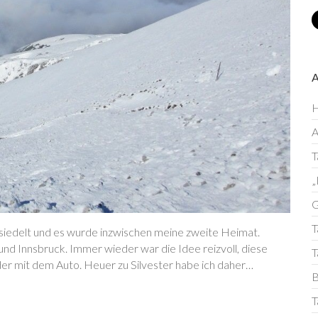
H
T
„
G
T
siedelt und es wurde inzwischen meine zweite Heimat.
nd Innsbruck. Immer wieder war die Idee reizvoll, diese
T
er mit dem Auto. Heuer zu Silvester habe ich daher…
B
T