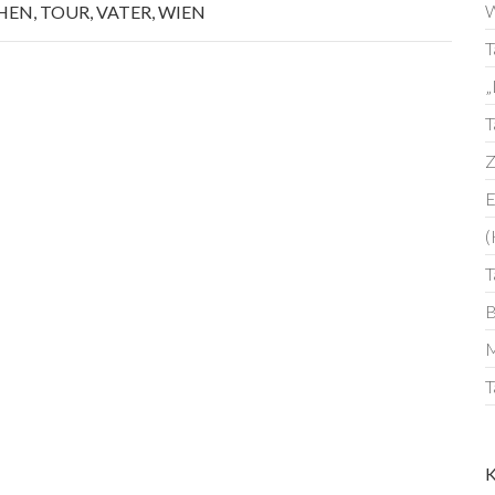
W
HEN
,
TOUR
,
VATER
,
WIEN
T
„
T
Z
E
(
T
B
M
T