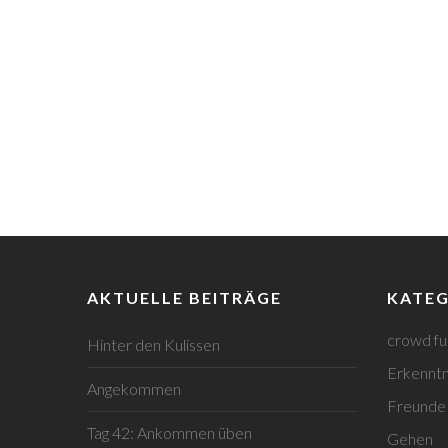
AKTUELLE BEITRÄGE
KATEG
crowd fu
Hinter den Kulissen
Erkenntn
Angekommen
Freunde
Tag 42: Ankommen üben
Gehen