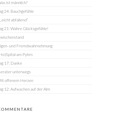
as ist männlich?
ag 24: Bauchgefühle
Leicht abfallend“
ag 21: Wahre Glücksgefühle!
wischenstand
igen- und Fremdwahrnehmung
Ho)Spital am Pyhrn
ag 17: Danke
erater unterwegs
it offenem Herzen
ag 12: Aufwachen auf der Alm
KOMMENTARE