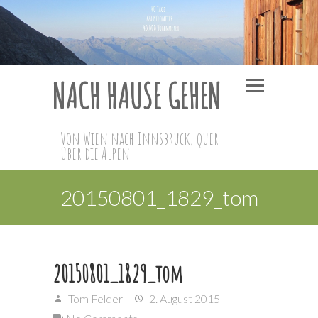
NACH HAUSE GEHEN
Von Wien nach Innsbruck, quer
über die Alpen
20150801_1829_tom
20150801_1829_tom
Tom Felder
2. August 2015