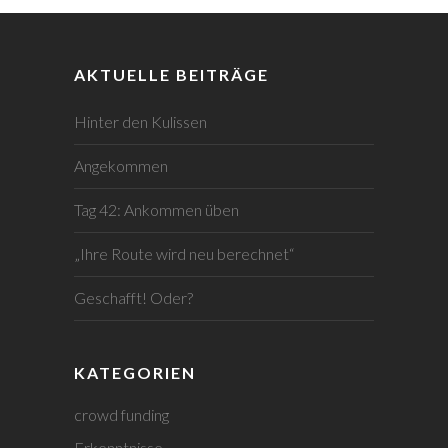
AKTUELLE BEITRÄGE
Hinter den Kulissen
Angekommen
Tag 42: Ankommen üben
„Ihre Route wird neu berechnet“
Geschafft! Oder?
KATEGORIEN
crowd funding
Erkenntnisse