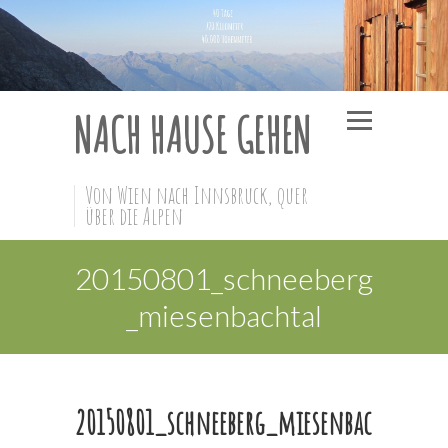
NACH HAUSE GEHEN
Von Wien nach Innsbruck, quer
über die Alpen
20150801_schneeberg
_miesenbachtal
20150801_schneeberg_miesenbac