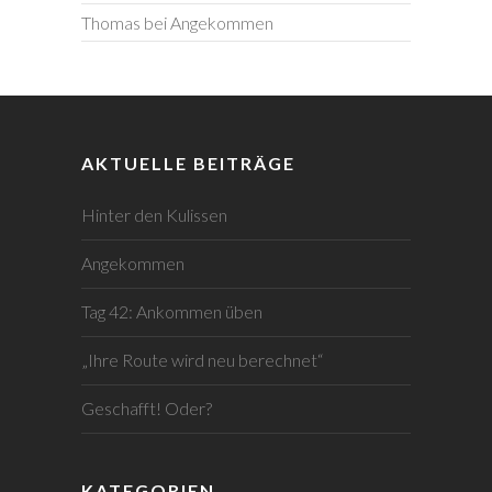
Thomas
bei
Angekommen
AKTUELLE BEITRÄGE
Hinter den Kulissen
Angekommen
Tag 42: Ankommen üben
„Ihre Route wird neu berechnet“
Geschafft! Oder?
KATEGORIEN