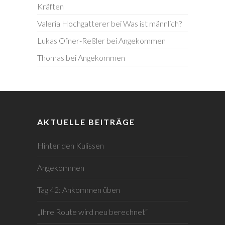
Kräften
Valeria Hochgatterer
bei
Was ist männlich?
Lukas Ofner-Reßler
bei
Angekommen
Thomas
bei
Angekommen
AKTUELLE BEITRÄGE
Hinter den Kulissen
Angekommen
Tag 42: Ankommen üben
„Ihre Route wird neu berechnet“