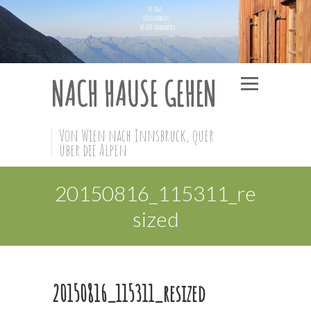
NACH HAUSE GEHEN
Von Wien nach Innsbruck, quer
über die Alpen
20150816_115311_re
sized
20150816_115311_resized