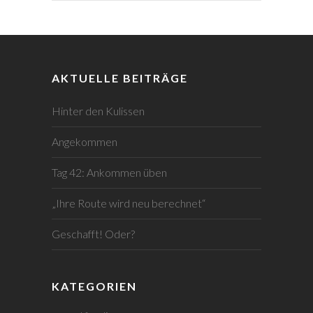
AKTUELLE BEITRÄGE
Hinter den Kulissen
Angekommen
Tag 42: Ankommen üben
„Ihre Route wird neu berechnet“
Geschafft! Oder?
KATEGORIEN