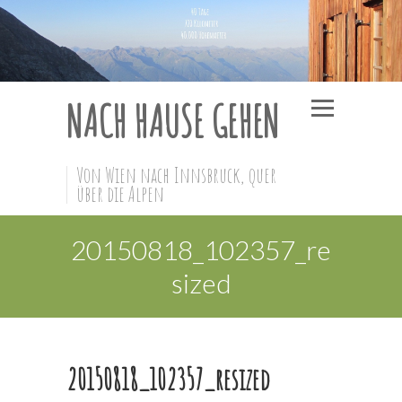
NACH HAUSE GEHEN
Von Wien nach Innsbruck, quer
über die Alpen
20150818_102357_re
sized
20150818_102357_resized