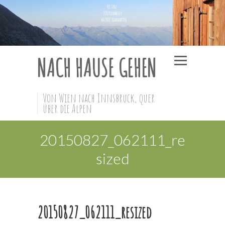
NACH HAUSE GEHEN
Von Wien nach Innsbruck, quer
über die Alpen
20150827_062111_re
sized
20150827_062111_resized