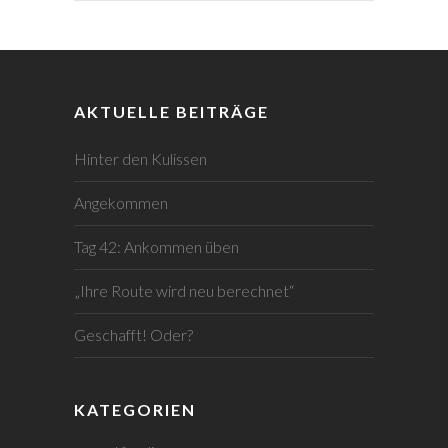
AKTUELLE BEITRÄGE
Hinter den Kulissen
Angekommen
Tag 42: Ankommen üben
„Ihre Route wird neu berechnet“
Geschafft! Oder?
KATEGORIEN