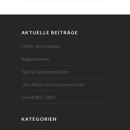
AKTUELLE BEITRÄGE
Hinter den Kulissen
Angekommen
Tag 42: Ankommen üben
„Ihre Route wird neu berechnet“
Geschafft! Oder?
KATEGORIEN