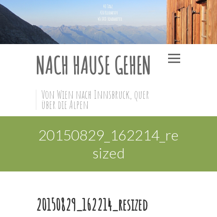
NACH HAUSE GEHEN
Von Wien nach Innsbruck, quer
über die Alpen
20150829_162214_re
sized
20150829_162214_resized