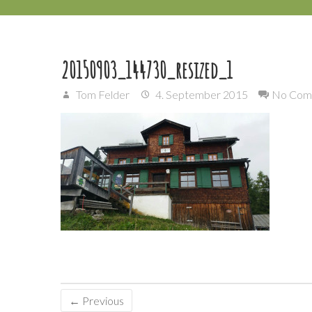
20150903_144730_resized_1
Tom Felder
4. September 2015
No Com
← Previous