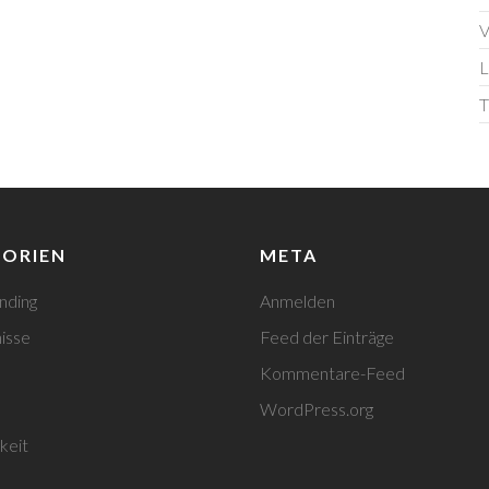
V
L
T
ORIEN
META
nding
Anmelden
isse
Feed der Einträge
Kommentare-Feed
WordPress.org
keit