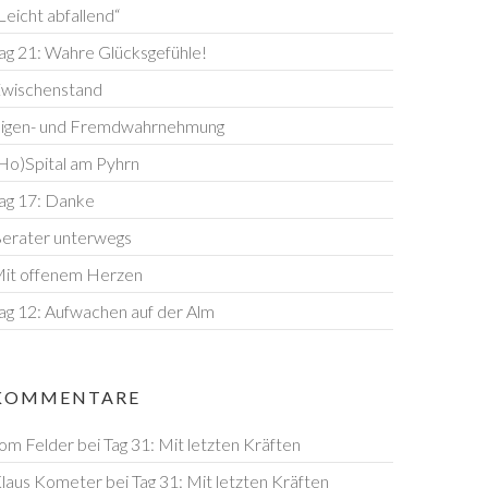
Leicht abfallend“
ag 21: Wahre Glücksgefühle!
wischenstand
igen- und Fremdwahrnehmung
Ho)Spital am Pyhrn
ag 17: Danke
erater unterwegs
it offenem Herzen
ag 12: Aufwachen auf der Alm
KOMMENTARE
om Felder
bei
Tag 31: Mit letzten Kräften
laus Kometer
bei
Tag 31: Mit letzten Kräften