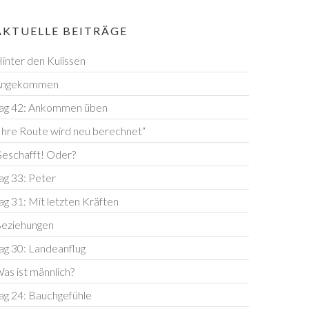
AKTUELLE BEITRÄGE
inter den Kulissen
Angekommen
ag 42: Ankommen üben
Ihre Route wird neu berechnet“
eschafft! Oder?
ag 33: Peter
ag 31: Mit letzten Kräften
eziehungen
ag 30: Landeanflug
as ist männlich?
ag 24: Bauchgefühle