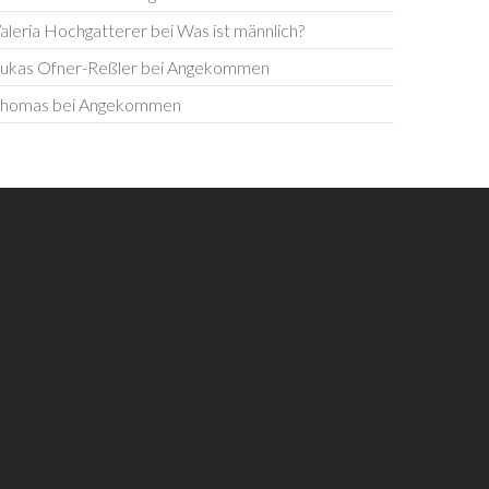
aleria Hochgatterer
bei
Was ist männlich?
ukas Ofner-Reßler
bei
Angekommen
homas
bei
Angekommen