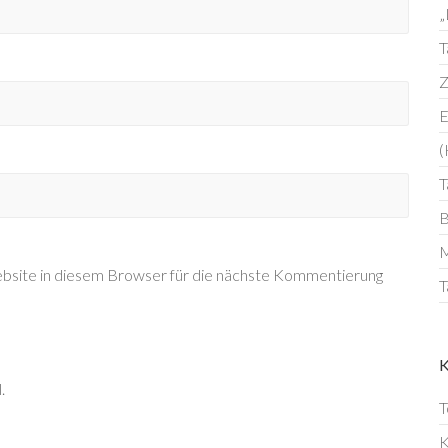
„
T
Z
E
(
T
B
M
site in diesem Browser für die nächste Kommentierung
T
.
T
K