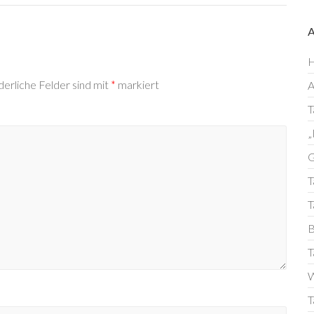
H
derliche Felder sind mit
*
markiert
T
„
G
T
T
B
T
W
T