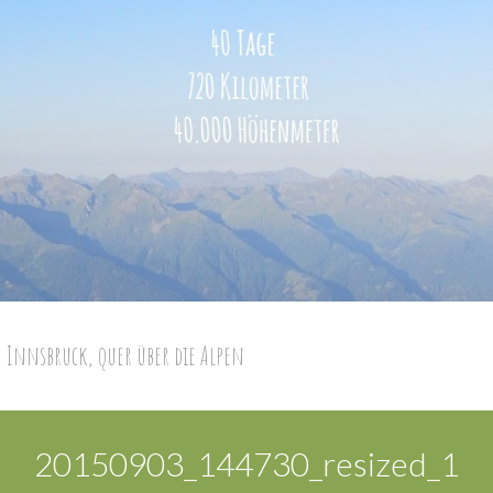
 Innsbruck, quer über die Alpen
20150903_144730_resized_1