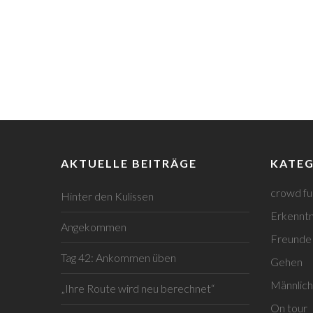
AKTUELLE BEITRÄGE
KATEG
crowd fu
Hinter den Kulissen
Erkenntn
Angekommen
Freunde
Tag 42: Ankommen üben
Gehen
Männlich
„Ihre Route wird neu berechnet“
On tour