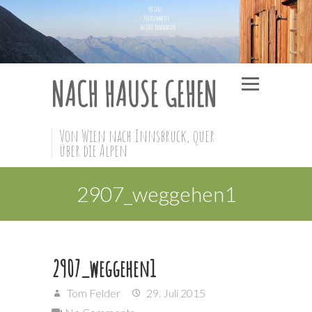
NACH HAUSE GEHEN
Von Wien nach Innsbruck, quer
über die Alpen
2907_weggehen1
2907_weggehen1
Tom Felder
29. Juli 2015