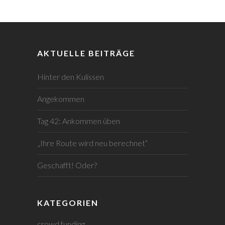
AKTUELLE BEITRÄGE
Hinter den Kulissen
Angekommen
Tag 42: Ankommen üben
„Ihre Route wird neu berechnet“
Geschafft! Oder?
KATEGORIEN
crowd funding