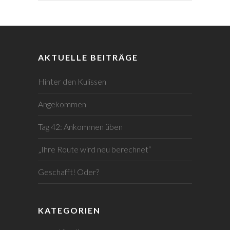
AKTUELLE BEITRÄGE
Hinter den Kulissen
Angekommen
Tag 42: Ankommen üben
„Ihre Route wird neu berechnet“
Geschafft! Oder?
KATEGORIEN