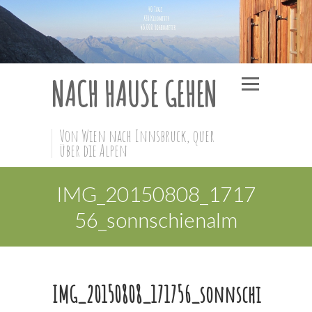
NACH HAUSE GEHEN
Von Wien nach Innsbruck, quer
über die Alpen
IMG_20150808_1717
56_sonnschienalm
IMG_20150808_171756_sonnschi