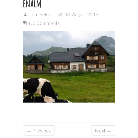
enalm
Tom Felder
10. August 2015
No Comments
← Previous
Next →