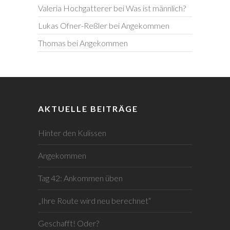
Valeria Hochgatterer
bei
Was ist männlich?
Lukas Ofner-Reßler
bei
Angekommen
Thomas
bei
Angekommen
AKTUELLE BEITRÄGE
Hinter den Kulissen
Angekommen
Tag 42: Ankommen üben
„Ihre Route wird neu berechnet“
Geschafft! Oder?