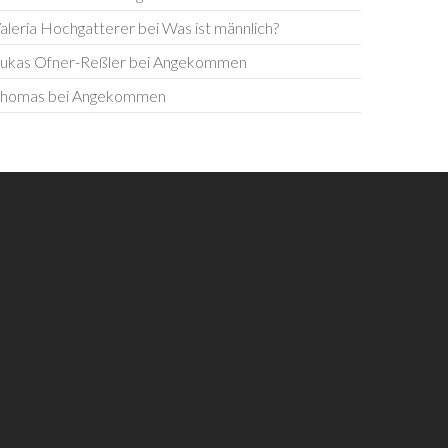
aleria Hochgatterer
bei
Was ist männlich?
ukas Ofner-Reßler
bei
Angekommen
homas
bei
Angekommen