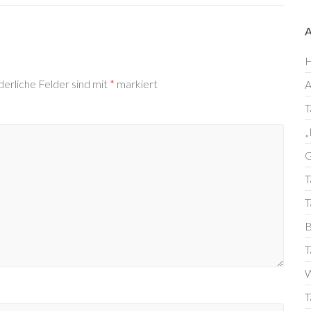
H
derliche Felder sind mit
*
markiert
T
„
G
T
T
B
T
W
T