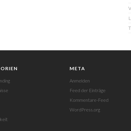
V
L
T
ORIEN
META
nding
Anmelden
isse
Feed der Einträge
Kommentare-Feed
WordPress.org
keit