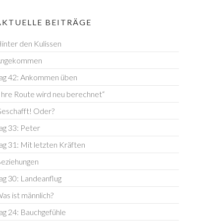
AKTUELLE BEITRÄGE
inter den Kulissen
Angekommen
ag 42: Ankommen üben
Ihre Route wird neu berechnet“
eschafft! Oder?
ag 33: Peter
ag 31: Mit letzten Kräften
eziehungen
ag 30: Landeanflug
as ist männlich?
ag 24: Bauchgefühle