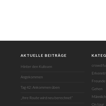
AKTUELLE BEITRÄGE
KATEG
crowd fu
Hinter den Kulissen
Erkenntn
Angekommen
Freunde
Tag 42: Ankommen üben
Gehen
Männlich
„Ihre Route wird neu berechnet“
On tour