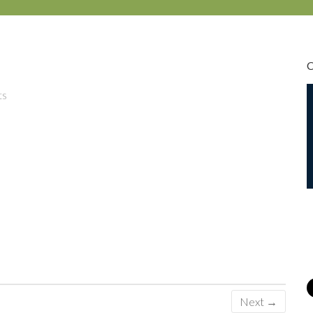
ts
Next →