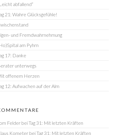
Leicht abfallend“
ag 21: Wahre Glücksgefühle!
wischenstand
igen- und Fremdwahrnehmung
Ho)Spital am Pyhrn
ag 17: Danke
erater unterwegs
it offenem Herzen
ag 12: Aufwachen auf der Alm
KOMMENTARE
om Felder
bei
Tag 31: Mit letzten Kräften
laus Kometer
bei
Tag 31: Mit letzten Kräften