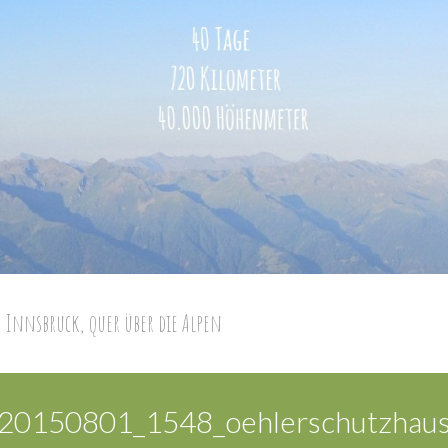
 Innsbruck, quer über die Alpen
20150801_1548_oehlerschutzhau