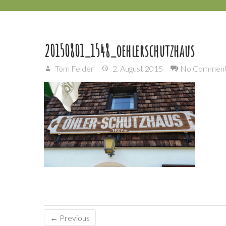
20150801_1548_oehlerschutzhaus
Tom Felder
2. August 2015
No Commen
← Previous