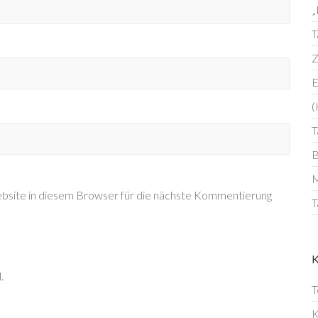
„
T
Z
E
(
T
B
M
site in diesem Browser für die nächste Kommentierung
T
.
T
K