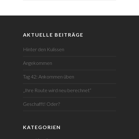
AKTUELLE BEITRÄGE
Hinter den Kulissen
Angekommen
Tag 42: Ankommen üben
„Ihre Route wird neu berechnet“
Geschafft! Oder?
KATEGORIEN