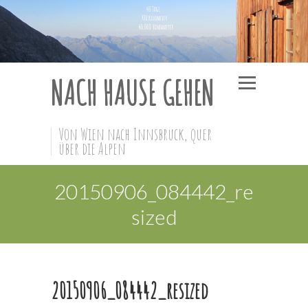
NACH HAUSE GEHEN
Von Wien nach Innsbruck, quer
über die Alpen
20150906_084442_re
sized
20150906_084442_resized