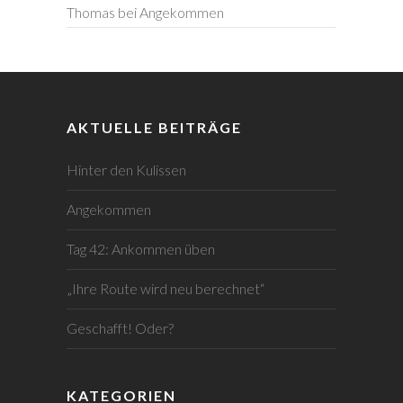
Thomas
bei
Angekommen
AKTUELLE BEITRÄGE
Hinter den Kulissen
Angekommen
Tag 42: Ankommen üben
„Ihre Route wird neu berechnet“
Geschafft! Oder?
KATEGORIEN